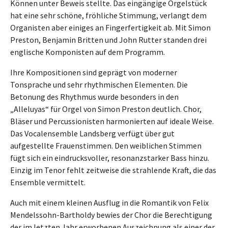
Können unter Beweis stellte. Das eingängige Orgelstück
hat eine sehr schöne, fröhliche Stimmung, verlangt dem
Organisten aber einiges an Fingerfertigkeit ab. Mit Simon
Preston, Benjamin Britten und John Rutter standen drei
englische Komponisten auf dem Programm.
Ihre Kompositionen sind geprägt von moderner
Tonsprache und sehr rhythmischen Elementen. Die
Betonung des Rhythmus wurde besonders in den
„Alleluyas“ für Orgel von Simon Preston deutlich. Chor,
Bläser und Percussionisten harmonierten auf ideale Weise.
Das Vocalensemble Landsberg verfügt über gut
aufgestellte Frauenstimmen. Den weiblichen Stimmen
fügt sich ein eindrucksvoller, resonanzstarker Bass hinzu.
Einzig im Tenor fehlt zeitweise die strahlende Kraft, die das
Ensemble vermittelt.
Auch mit einem kleinen Ausflug in die Romantik von Felix
Mendelssohn-Bartholdy bewies der Chor die Berechtigung
der im letzten Jahr erworbenen Auszeichnung als einer der