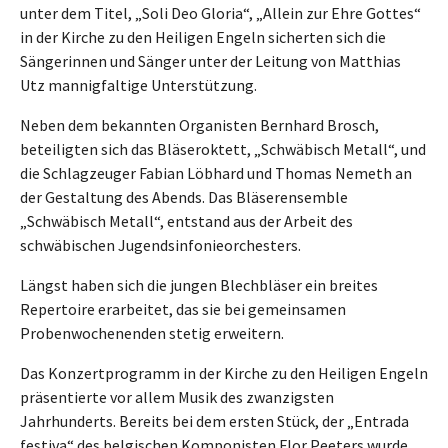
unter dem Titel, „Soli Deo Gloria“, „Allein zur Ehre Gottes“
in der Kirche zu den Heiligen Engeln sicherten sich die
Sängerinnen und Sänger unter der Leitung von Matthias
Utz mannigfaltige Unterstützung.
Neben dem bekannten Organisten Bernhard Brosch,
beteiligten sich das Bläseroktett, „Schwäbisch Metall“, und
die Schlagzeuger Fabian Löbhard und Thomas Nemeth an
der Gestaltung des Abends. Das Bläserensemble
„Schwäbisch Metall“, entstand aus der Arbeit des
schwäbischen Jugendsinfonieorchesters.
Längst haben sich die jungen Blechbläser ein breites
Repertoire erarbeitet, das sie bei gemeinsamen
Probenwochenenden stetig erweitern.
Das Konzertprogramm in der Kirche zu den Heiligen Engeln
präsentierte vor allem Musik des zwanzigsten
Jahrhunderts. Bereits bei dem ersten Stück, der „Entrada
festiva“ des belgischen Komponisten Flor Peeters wurde