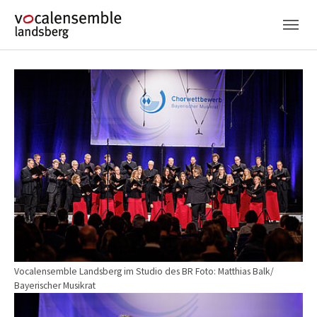
Skip to main navigation
Skip to main content
Skip to page footer
Show larger version
Vocalensemble Landsberg im Studio des BR Foto: Matthias Balk/
Bayerischer Musikrat
Show larger version