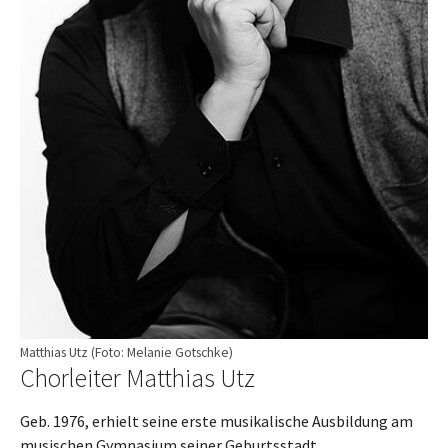
Matthias Utz (Foto: Melanie Gotschke)
Chorleiter Matthias Utz
Geb. 1976, erhielt seine erste musikalische Ausbildung am
musischen Gymnasium seiner Geburtsstadt